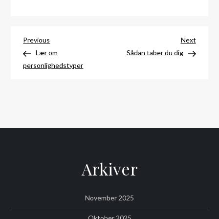
Indlægsnavigation
Previous
Next
Previous
Next
Post
Post
Lær om
Sådan taber du dig
personlighedstyper
Arkiver
November 2025
Oktober 2025