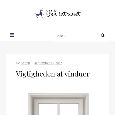
Skip
to
content
Bkh intranet
Søg
efter:
by:
Admin
Vigtigheden af vinduer