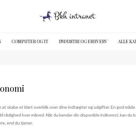
G
COMPUTER OG IT
INDUSTRI OG ERHVERV
ALLE KA
økonomi
at skabe et klart overblik over dine indtægter og udgifter. En god måde 
 til rådighed hver måned. Når du kender din disponible indkomst, kan du 
re, end du tjener.