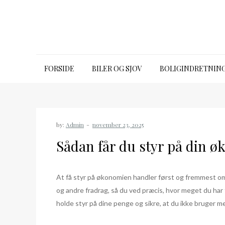
Skip
to
content
Bkh intranet
FORSIDE
BILER OG SJOV
BOLIGINDRETNIN
by:
Admin
Sådan får du styr på din 
At få styr på økonomien handler først og fremmest om 
og andre fradrag, så du ved præcis, hvor meget du har
holde styr på dine penge og sikre, at du ikke bruger me