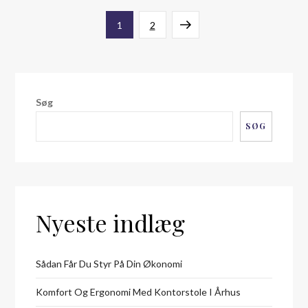
Indlægsinddeling
Page
Page
Next
1
2
page
Søg
SØG
Nyeste indlæg
Sådan Får Du Styr På Din Økonomi
Komfort Og Ergonomi Med Kontorstole I Århus