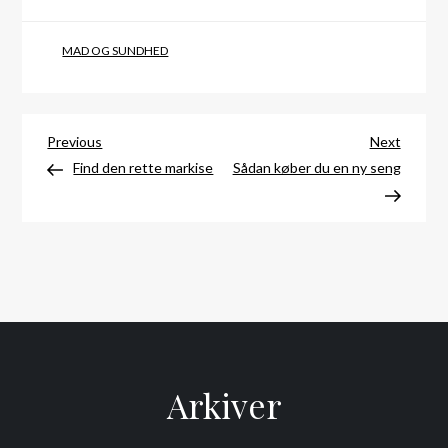
MAD OG SUNDHED
Indlægsnavigation
Previous
Next
Previous
Next
Post
Post
Find den rette markise
Sådan køber du en ny seng
Arkiver