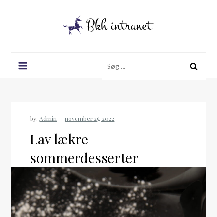
Skip
to
content
Bkh intranet
Søg
efter:
by:
Admin
Lav lækre
sommerdesserter