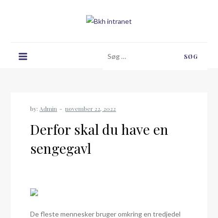
Skip
to
content
Bkh intranet
Søg
efter:
by:
Admin
Derfor skal du have en
sengegavl
De fleste mennesker bruger omkring en tredjedel