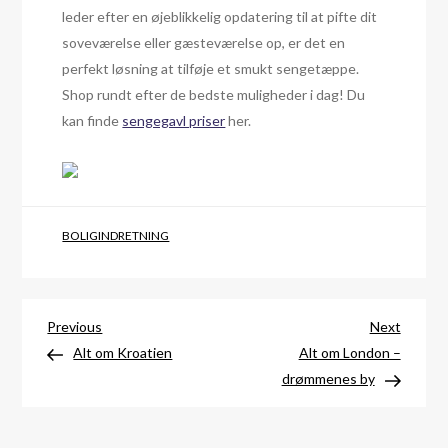
leder efter en øjeblikkelig opdatering til at pifte dit
soveværelse eller gæsteværelse op, er det en
perfekt løsning at tilføje et smukt sengetæppe.
Shop rundt efter de bedste muligheder i dag! Du
kan finde
sengegavl priser
her.
BOLIGINDRETNING
Indlægsnavigation
Previous
Next
Previous
Next
Post
Post
Alt om Kroatien
Alt om London –
drømmenes by