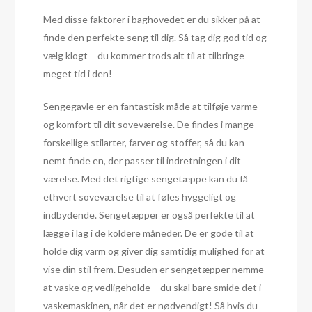
Med disse faktorer i baghovedet er du sikker på at
finde den perfekte seng til dig. Så tag dig god tid og
vælg klogt – du kommer trods alt til at tilbringe
meget tid i den!
Sengegavle er en fantastisk måde at tilføje varme
og komfort til dit soveværelse. De findes i mange
forskellige stilarter, farver og stoffer, så du kan
nemt finde en, der passer til indretningen i dit
værelse. Med det rigtige sengetæppe kan du få
ethvert soveværelse til at føles hyggeligt og
indbydende. Sengetæpper er også perfekte til at
lægge i lag i de koldere måneder. De er gode til at
holde dig varm og giver dig samtidig mulighed for at
vise din stil frem. Desuden er sengetæpper nemme
at vaske og vedligeholde – du skal bare smide det i
vaskemaskinen, når det er nødvendigt! Så hvis du