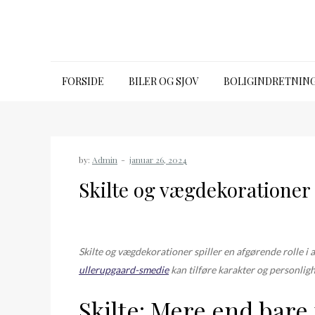
Skip
to
content
Bkh intranet
FORSIDE
BILER OG SJOV
BOLIGINDRETNIN
by:
Admin
Skilte og vægdekorationer
Skilte og vægdekorationer spiller en afgørende rolle i
ullerupgaard-smedie
kan tilføre karakter og personligh
Skilte: Mere end bare