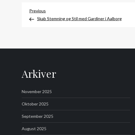
Indlægsnavigation
Previous
Previous
Post
Skab Stemning og Stil med Gardiner i Aalborg
Arkiver
November 2025
Oktober 2025
September 2025
August 2025