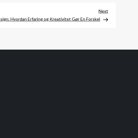
Next
Next
Post
ign: Hvordan Erfaring og Kreativitet Gør En Forskel