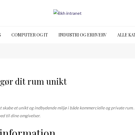
G
COMPUTER OG IT
INDUSTRI OG ERHVERV
ALLE KA
 gør dit rum unikt
 at skabe et unikt og indbydende miljø i både kommercielle og private rum.
ed til dine omgivelser.
 information