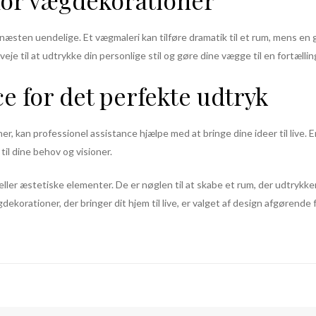
for vægdekorationer
æsten uendelige. Et vægmaleri kan tilføre dramatik til et rum, mens en 
eje til at udtrykke din personlige stil og gøre dine vægge til en fortællin
e for det perfekte udtryk
r, kan professionel assistance hjælpe med at bringe dine ideer til live. 
til dine behov og visioner.
ller æstetiske elementer. De er nøglen til at skabe et rum, der udtrykke
gdekorationer, der bringer dit hjem til live, er valget af design afgørend