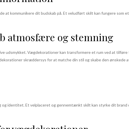
v måde at kommunikere dit budskab på. Et veludført skilt kan fungere so
ab atmosfære og stemning
live udsmykket. Vægdekorationer kan transformere et rum ved at tilføre f
gdekorationer skræddersys for at matche din stil og skabe den ønskede 
g og identitet. Et velplaceret og gennemtænkt skilt kan styrke dit brand