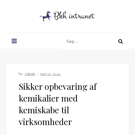
Skip
to
content
Bkh intranet
Søg
efter:
by:
Admin
Sikker opbevaring af
kemikalier med
kemiskabe til
virksomheder