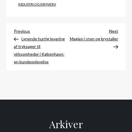
INDUSTRI OG ERHVERV
Indlægsnavigation
Previous
Next
Previous
Next
Post
Post
Lynende hurtig levering
Magien i sten og krystaller
af tryksager til
virksomheder i København:
en kundeoplevelse
Arkiver