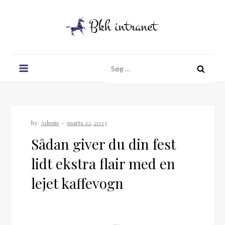
Skip
to
content
Bkh intranet
Søg
efter:
by:
Admin
Sådan giver du din fest
lidt ekstra flair med en
lejet kaffevogn