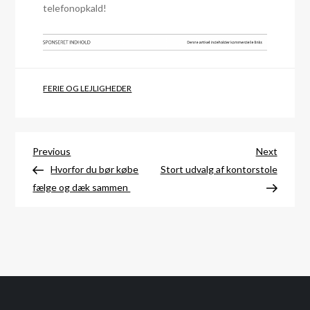
telefonopkald!
FERIE OG LEJLIGHEDER
Indlægsnavigation
Previous
Next
Previous
Next
Post
Post
Hvorfor du bør købe
Stort udvalg af kontorstole
fælge og dæk sammen