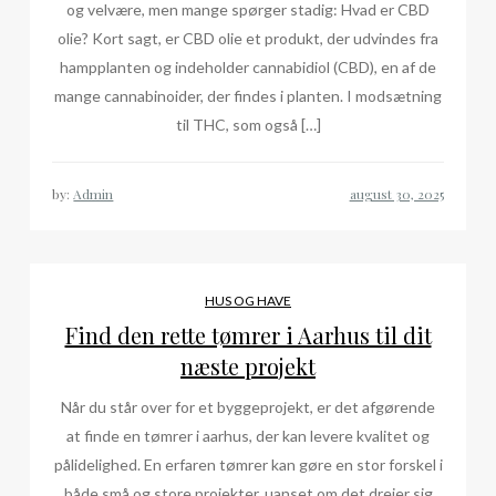
og velvære, men mange spørger stadig: Hvad er CBD
olie? Kort sagt, er CBD olie et produkt, der udvindes fra
hampplanten og indeholder cannabidiol (CBD), en af de
mange cannabinoider, der findes i planten. I modsætning
til THC, som også […]
by:
Admin
HUS OG HAVE
Find den rette tømrer i Aarhus til dit
næste projekt
Når du står over for et byggeprojekt, er det afgørende
at finde en tømrer i aarhus, der kan levere kvalitet og
pålidelighed. En erfaren tømrer kan gøre en stor forskel i
både små og store projekter, uanset om det drejer sig