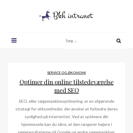
Skip
to
content
Bkh intranet
Søg
efter:
SERVICE OG ØKONOMI
Optimer din online tilstedeværelse
med SEO
SEO, eller søgemaskineoptimering, er en afgørende
strategi for virksomheder, der ønsker at forbedre deres
synlighed på internettet. Ved at optimere din
hjemmeside kan du sikre, at den rangerer højere i
søgeresultaterne på Google og andre søgemaskiner.