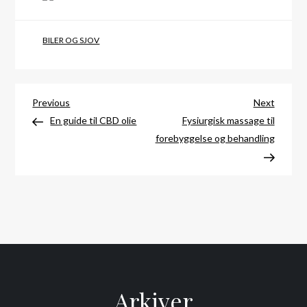
BILER OG SJOV
Indlægsnavigation
Previous
Next
Previous
Next
Post
Post
En guide til CBD olie
Fysiurgisk massage til
forebyggelse og behandling
Arkiver