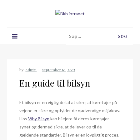
Skip
to
content
Bkh intranet
Søg
efter:
by:
Admin
En guide til bilsyn
Et bilsyn er en vigtig del af at sikre, at køretøjer på
vejene er sikre og opfylder de nødvendige miljøkrav.
Hos
Viby Bilsyn
kan bilejere få deres køretøjer
synet og dermed sikre, at de lever op til de
gældende standarder. Bilsyn er en lovpligtig proces,