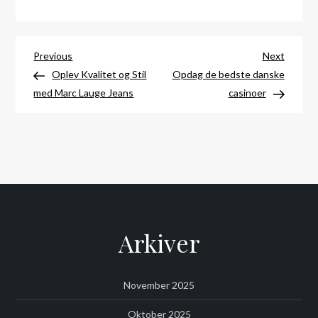
Indlægsnavigation
Previous
Next
Previous
Next
Post
Post
Oplev Kvalitet og Stil
Opdag de bedste danske
med Marc Lauge Jeans
casinoer
Arkiver
November 2025
Oktober 2025