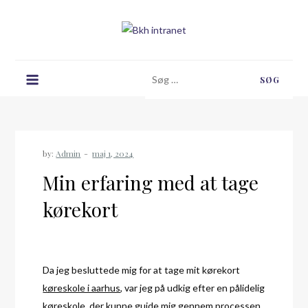
Skip
to
content
Bkh intranet
Søg
efter:
by:
Admin
Min erfaring med at tage
kørekort
Da jeg besluttede mig for at tage mit kørekort
køreskole i aarhus
, var jeg på udkig efter en pålidelig
køreskole, der kunne guide mig gennem processen