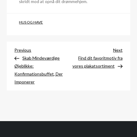
skridt mod at opnå dit drømmehjem.
HUS OG HAVE
Indlægsnavigation
Previous
Next
Previous
Next
Post
Post
Skab Mindeværdige
Find dit favoritmotiv fra
Øjeblikke:
vores plakatsortiment
Konfirmationsbuffet, Der
Imponerer