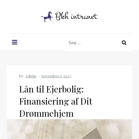
Skip
to
content
Bkh intranet
Søg
efter:
by:
Admin
Lån til Ejerbolig:
Finansiering af Dit
Drømmehjem