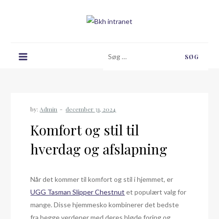
Skip
to
content
Bkh intranet
Søg
efter:
by:
Admin
Komfort og stil til
hverdag og afslapning
Når det kommer til komfort og stil i hjemmet, er
UGG Tasman Slipper Chestnut
et populært valg for
mange. Disse hjemmesko kombinerer det bedste
fra begge verdener med deres bløde foring og