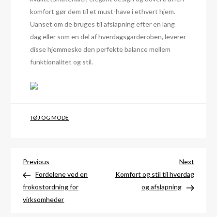
komfort gør dem til et must-have i ethvert hjem.
Uanset om de bruges til afslapning efter en lang
dag eller som en del af hverdagsgarderoben, leverer
disse hjemmesko den perfekte balance mellem
funktionalitet og stil.
TØJ OG MODE
Indlægsnavigation
Previous
Next
Previous
Next
Post
Post
Fordelene ved en
Komfort og stil til hverdag
frokostordning for
og afslapning
virksomheder