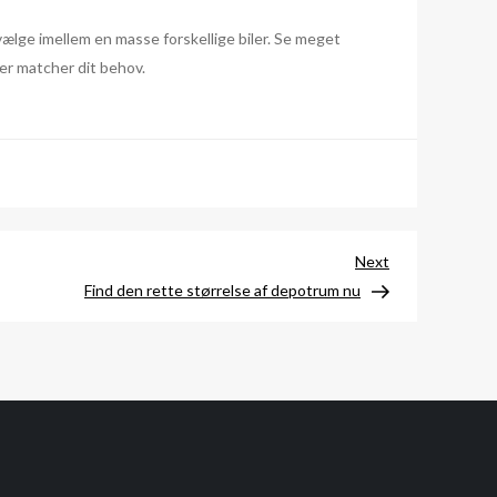
 vælge imellem en masse forskellige biler. Se meget
der matcher dit behov.
Next
Next
Post
Find den rette størrelse af depotrum nu