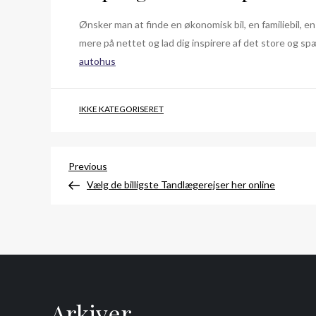
Ønsker man at finde en økonomisk bil, en familiebil, en
mere på nettet og lad dig inspirere af det store og sp
autohus
IKKE KATEGORISERET
Indlægsnavigation
Previous
Previous
Post
Vælg de billigste Tandlægerejser her online
Arkiver