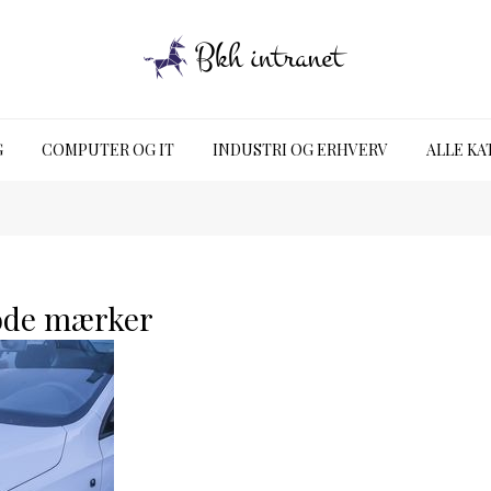
G
COMPUTER OG IT
INDUSTRI OG ERHVERV
ALLE KA
ode mærker