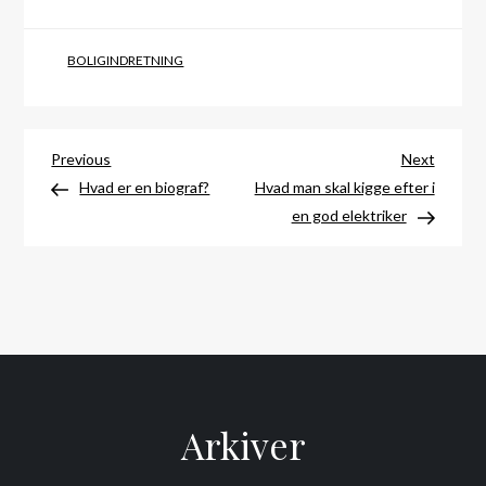
BOLIGINDRETNING
Indlægsnavigation
Previous
Next
Previous
Next
Post
Post
Hvad er en biograf?
Hvad man skal kigge efter i
en god elektriker
Arkiver