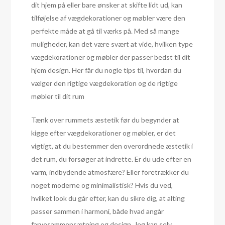
dit hjem på eller bare ønsker at skifte lidt ud, kan
tilføjelse af vægdekorationer og møbler være den
perfekte måde at gå til værks på. Med så mange
muligheder, kan det være svært at vide, hvilken type
vægdekorationer og møbler der passer bedst til dit
hjem design. Her får du nogle tips til, hvordan du
vælger den rigtige vægdekoration og de rigtige
møbler til dit rum
Tænk over rummets æstetik før du begynder at
kigge efter vægdekorationer og møbler, er det
vigtigt, at du bestemmer den overordnede æstetik i
det rum, du forsøger at indrette. Er du ude efter en
varm, indbydende atmosfære? Eller foretrækker du
noget moderne og minimalistisk? Hvis du ved,
hvilket look du går efter, kan du sikre dig, at alting
passer sammen i harmoni, både hvad angår
farvesammensætning og design. Jeg kan selv