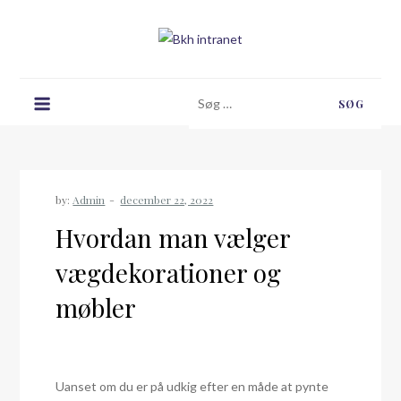
Skip
to
content
Bkh intranet
Søg
efter:
by:
Admin
Hvordan man vælger
vægdekorationer og
møbler
Uanset om du er på udkig efter en måde at pynte