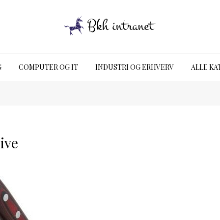
G
COMPUTER OG IT
INDUSTRI OG ERHVERV
ALLE KA
ive