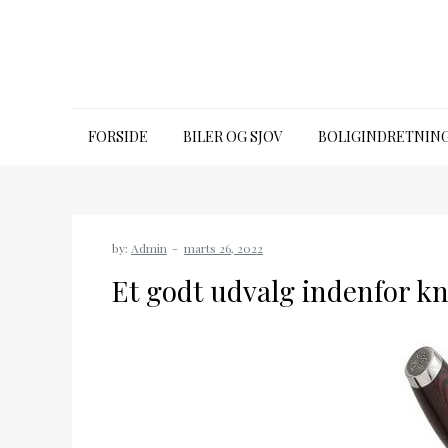
Skip
to
content
Bkh intranet
FORSIDE
BILER OG SJOV
BOLIGINDRETNIN
by:
Admin
Et godt udvalg indenfor kn