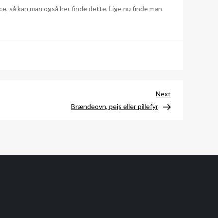
ce, så kan man også her finde dette. Lige nu finde man
Next
Next
Post
Brændeovn, pejs eller pillefyr