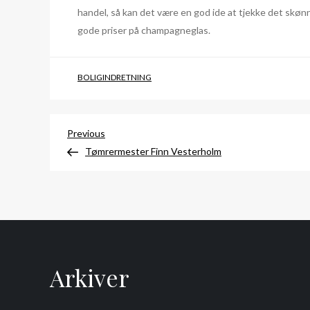
handel, så kan det være en god ide at tjekke det skøn
gode priser på champagneglas.
BOLIGINDRETNING
Indlægsnavigation
Previous
Previous
Post
Tømrermester Finn Vesterholm
Arkiver