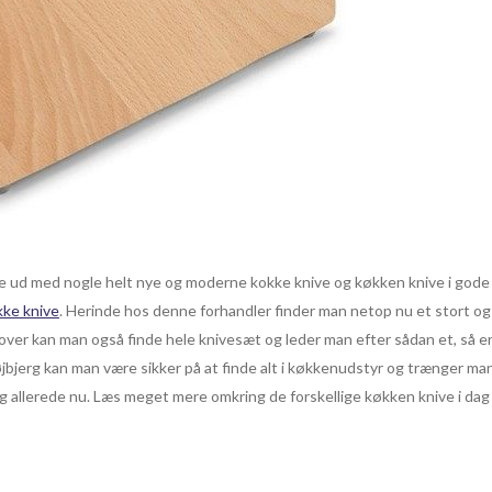
e ud med nogle helt nye og moderne kokke knive og køkken knive i gode k
kke knive
. Herinde hos denne forhandler finder man netop nu et stort 
ver kan man også finde hele knivesæt og leder man efter sådan et, så er d
bjerg kan man være sikker på at finde alt i køkkenudstyr og trænger man d
allerede nu. Læs meget mere omkring de forskellige køkken knive i dag o