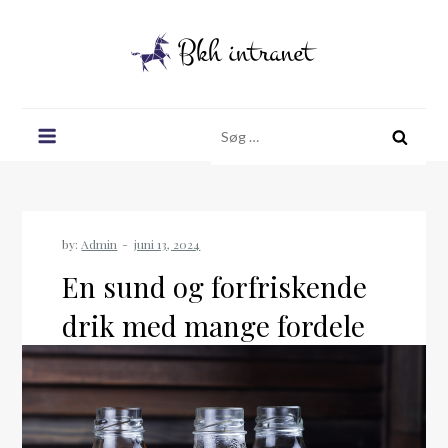
Skip
to
content
Bkh intranet
Søg
efter:
by:
Admin
En sund og forfriskende
drik med mange fordele