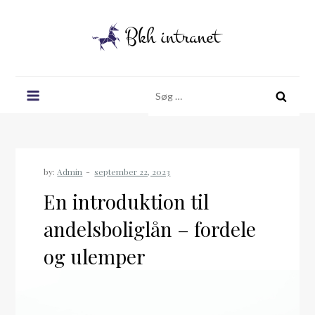
Skip
to
content
Bkh intranet
Søg
efter:
by:
Admin
En introduktion til
andelsboliglån – fordele
og ulemper