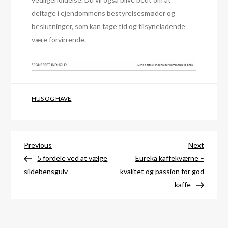
deltage i ejendommens bestyrelsesmøder og
beslutninger, som kan tage tid og tilsyneladende
være forvirrende.
HUS OG HAVE
Indlægsnavigation
Previous
Next
Previous
Next
Post
Post
5 fordele ved at vælge
Eureka kaffekværne –
sildebensgulv
kvalitet og passion for god
kaffe