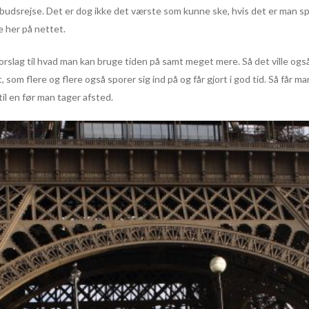
fbudsrejse. Det er dog ikke det værste som kunne ske, hvis det er man sp
 her på nettet.
rslag til hvad man kan bruge tiden på samt meget mere. Så det ville også 
, som flere og flere også sporer sig ind på og får gjort i god tid. Så får 
 til en før man tager afsted.